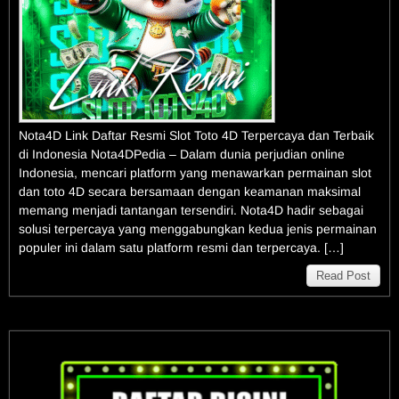
Nota4D Link Daftar Resmi Slot Toto 4D Terpercaya dan Terbaik
di Indonesia Nota4DPedia – Dalam dunia perjudian online
Indonesia, mencari platform yang menawarkan permainan slot
dan toto 4D secara bersamaan dengan keamanan maksimal
memang menjadi tantangan tersendiri. Nota4D hadir sebagai
solusi terpercaya yang menggabungkan kedua jenis permainan
populer ini dalam satu platform resmi dan terpercaya. […]
Read Post