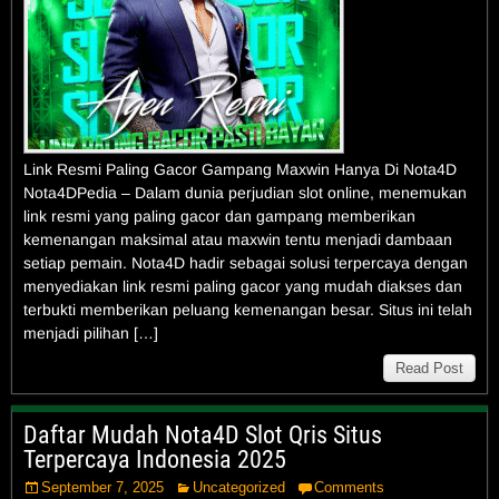
Link Resmi Paling Gacor Gampang Maxwin Hanya Di Nota4D
Nota4DPedia – Dalam dunia perjudian slot online, menemukan
link resmi yang paling gacor dan gampang memberikan
kemenangan maksimal atau maxwin tentu menjadi dambaan
setiap pemain. Nota4D hadir sebagai solusi terpercaya dengan
menyediakan link resmi paling gacor yang mudah diakses dan
terbukti memberikan peluang kemenangan besar. Situs ini telah
menjadi pilihan […]
Read Post
Daftar Mudah Nota4D Slot Qris Situs
Terpercaya Indonesia 2025
September 7, 2025
Uncategorized
Comments