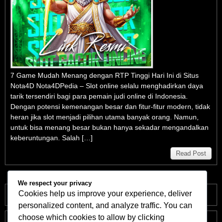
7 Game Mudah Menang dengan RTP Tinggi Hari Ini di Situs
Nota4D Nota4DPedia – Slot online selalu menghadirkan daya
tarik tersendiri bagi para pemain judi online di Indonesia.
Dengan potensi kemenangan besar dan fitur-fitur modern, tidak
heran jika slot menjadi pilihan utama banyak orang. Namun,
untuk bisa menang besar bukan hanya sekadar mengandalkan
keberuntungan. Salah […]
Read Post
We respect your privacy
Cookies help us improve your experience, deliver
personalized content, and analyze traffic. You can
choose which cookies to allow by clicking
Archives