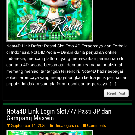
Nota4D Link Daftar Resmi Slot Toto 4D Terpercaya dan Terbaik
di Indonesia Nota4DPedia – Dalam dunia perjudian online
Indonesia, mencari platform yang menawarkan permainan slot
dan toto 4D secara bersamaan dengan keamanan maksimal
memang menjadi tantangan tersendiri. Nota4D hadir sebagai
solusi terpercaya yang menggabungkan kedua jenis permainan
populer ini dalam satu platform resmi dan terpercaya. […]
Read Post
Nota4D Link Login Slot777 Pasti JP dan
Gampang Maxwin
September 14, 2025
Uncategorized
Comments