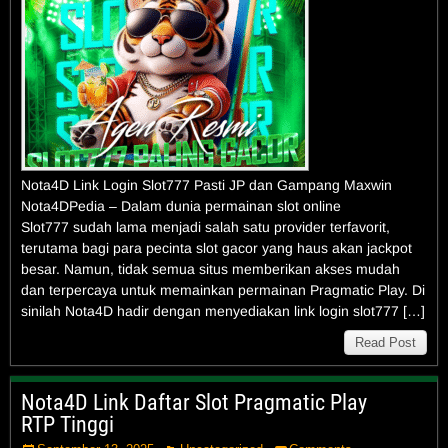
Nota4D Link Login Slot777 Pasti JP dan Gampang Maxwin
Nota4DPedia – Dalam dunia permainan slot online
Slot777 sudah lama menjadi salah satu provider terfavorit,
terutama bagi para pecinta slot gacor yang haus akan jackpot
besar. Namun, tidak semua situs memberikan akses mudah
dan terpercaya untuk memainkan permainan Pragmatic Play. Di
sinilah Nota4D hadir dengan menyediakan link login slot777 […]
Read Post
Nota4D Link Daftar Slot Pragmatic Play
RTP Tinggi