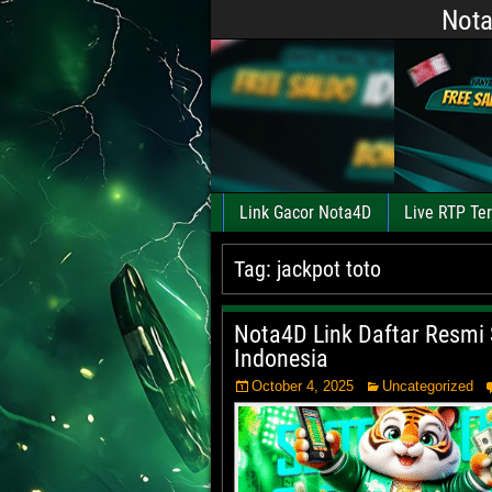
Nota
Link Gacor Nota4D
Live RTP Te
Tag:
jackpot toto
Nota4D Link Daftar Resmi S
Indonesia
October 4, 2025
Uncategorized