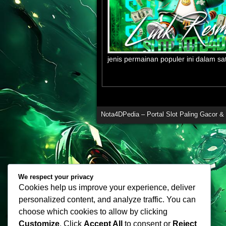
jenis permainan populer ini dalam sa
Nota4DPedia – Portal Slot Paling Gacor 
We respect your privacy
Cookies help us improve your experience, deliver
personalized content, and analyze traffic. You can
choose which cookies to allow by clicking
Customize
. Click
Accept All
to consent or
Reject