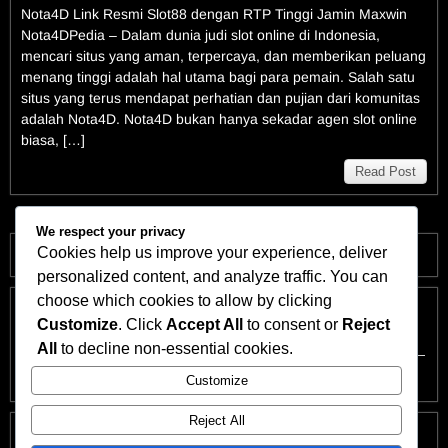
Nota4D Link Resmi Slot88 dengan RTP Tinggi Jamin Maxwin
Nota4DPedia – Dalam dunia judi slot online di Indonesia,
mencari situs yang aman, terpercaya, dan memberikan peluang
menang tinggi adalah hal utama bagi para pemain. Salah satu
situs yang terus mendapat perhatian dan pujian dari komunitas
adalah Nota4D. Nota4D bukan hanya sekadar agen slot online
biasa, […]
Read Post
We respect your privacy
Cookies help us improve your experience, deliver
personalized content, and analyze traffic. You can
choose which cookies to allow by clicking
Archives
Customize
. Click
Accept All
to consent or
Reject
October 2025
All
to decline non-essential cookies.
September 2025
Customize
Reject All
Categories