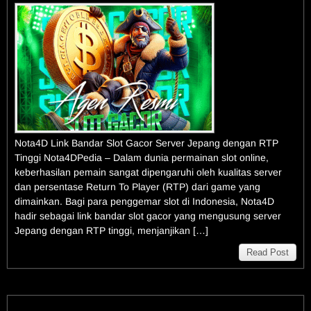
Nota4D Link Bandar Slot Gacor Server Jepang dengan RTP
Tinggi Nota4DPedia – Dalam dunia permainan slot online,
keberhasilan pemain sangat dipengaruhi oleh kualitas server
dan persentase Return To Player (RTP) dari game yang
dimainkan. Bagi para penggemar slot di Indonesia, Nota4D
hadir sebagai link bandar slot gacor yang mengusung server
Jepang dengan RTP tinggi, menjanjikan […]
Read Post