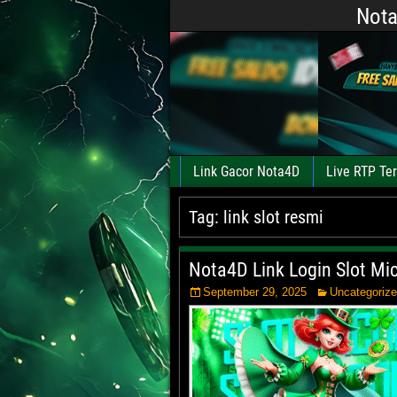
Nota
Link Gacor Nota4D
Live RTP Te
Tag:
link slot resmi
Nota4D Link Login Slot Mi
September 29, 2025
Uncategoriz