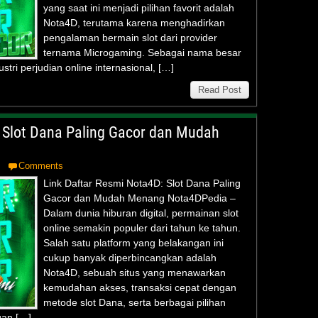
yang saat ini menjadi pilihan favorit adalah
Nota4D, terutama karena menghadirkan
pengalaman bermain slot dari provider
ternama Microgaming. Sebagai nama besar
tri perjudian online internasional, […]
Read Post
 Slot Dana Paling Gacor dan Mudah
Comments
Link Daftar Resmi Nota4D: Slot Dana Paling
Gacor dan Mudah Menang Nota4DPedia –
Dalam dunia hiburan digital, permainan slot
online semakin populer dari tahun ke tahun.
Salah satu platform yang belakangan ini
cukup banyak diperbincangkan adalah
Nota4D, sebuah situs yang menawarkan
kemudahan akses, transaksi cepat dengan
metode slot Dana, serta berbagai pilihan
gan […]