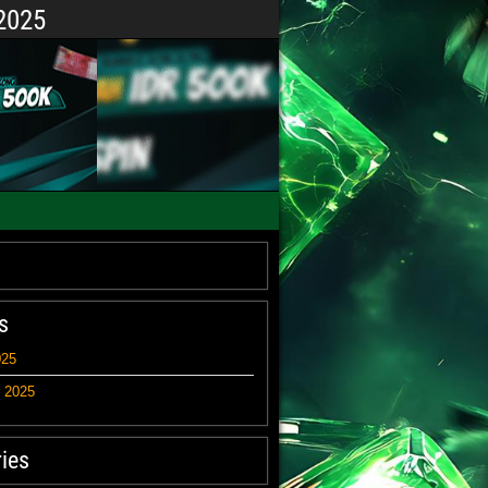
2025
s
025
 2025
ies