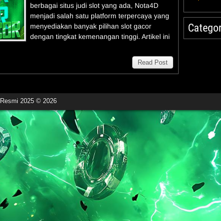
berbagai situs judi slot yang ada, Nota4D
menjadi salah satu platform terpercaya yang
Categor
menyediakan banyak pilihan slot gacor
dengan tingkat kemenangan tinggi. Artikel ini
Read Post
& Resmi 2025 © 2026