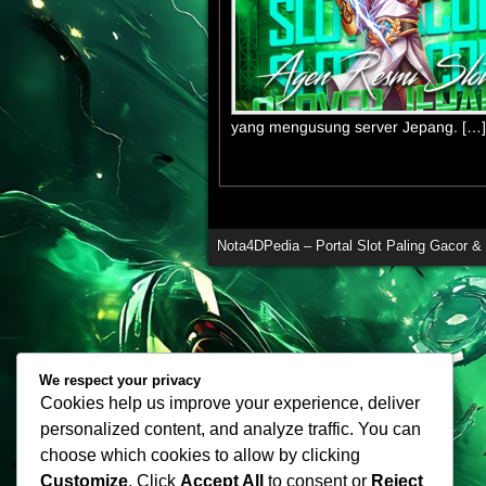
yang mengusung server Jepang. […]
Nota4DPedia – Portal Slot Paling Gacor 
We respect your privacy
Cookies help us improve your experience, deliver
personalized content, and analyze traffic. You can
choose which cookies to allow by clicking
Customize
. Click
Accept All
to consent or
Reject