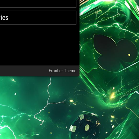
ies
Frontier Theme