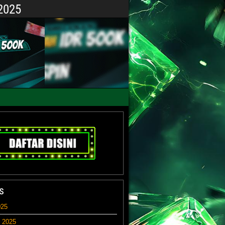
2025
s
025
 2025