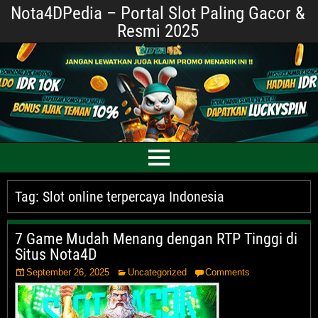
Nota4DPedia – Portal Slot Paling Gacor &
Resmi 2025
Tag:
Slot online terpercaya Indonesia
7 Game Mudah Menang dengan RTP Tinggi di
Situs Nota4D
September 26, 2025
Uncategorized
Comments