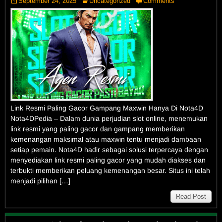
September 24, 2025
Uncategorized
Comments
Link Resmi Paling Gacor Gampang Maxwin Hanya Di Nota4D
Nota4DPedia – Dalam dunia perjudian slot online, menemukan
link resmi yang paling gacor dan gampang memberikan
kemenangan maksimal atau maxwin tentu menjadi dambaan
setiap pemain. Nota4D hadir sebagai solusi terpercaya dengan
menyediakan link resmi paling gacor yang mudah diakses dan
terbukti memberikan peluang kemenangan besar. Situs ini telah
menjadi pilihan […]
Read Post