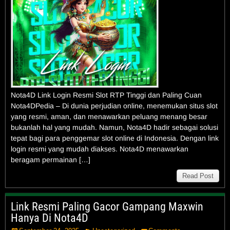
Nota4D Link Login Resmi Slot RTP Tinggi dan Paling Cuan
Nota4DPedia – Di dunia perjudian online, menemukan situs slot
yang resmi, aman, dan menawarkan peluang menang besar
bukanlah hal yang mudah. Namun, Nota4D hadir sebagai solusi
tepat bagi para penggemar slot online di Indonesia. Dengan link
login resmi yang mudah diakses. Nota4D menawarkan
beragam permainan […]
Read Post
Link Resmi Paling Gacor Gampang Maxwin
Hanya Di Nota4D