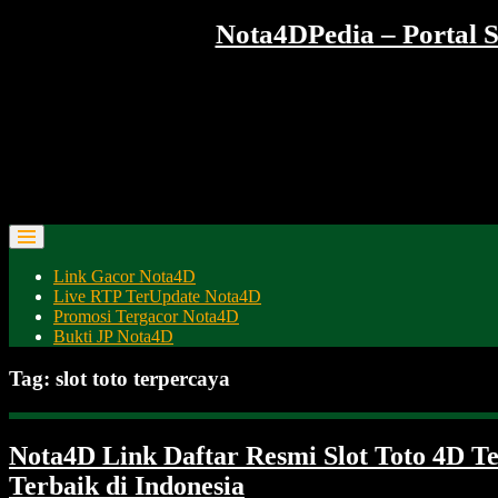
Nota4DPedia – Portal S
Link Gacor Nota4D
Live RTP TerUpdate Nota4D
Promosi Tergacor Nota4D
Bukti JP Nota4D
Tag:
slot toto terpercaya
Nota4D Link Daftar Resmi Slot Toto 4D T
Terbaik di Indonesia