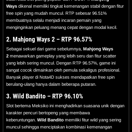
Ways
dikenal memiliki tingkat kemenangan stabil dengan fitur
free spin yang mudah muncul. RTP sebesar 96.51%
membuatnya selalu menjadi incaran pemain yang
menginginkan peluang menang cepat dengan modal kecil.
2. Mahjong Ways 2 – RTP 96.57%
Sebagai sekuel dari game sebelumnya,
Mahjong Ways
2
menawarkan gameplay yang lebih seru dan fitur scatter
yang lebih sering muncul. Dengan RTP 96.57%, game ini
sangat cocok dimainkan oleh pemula sekaligus profesional.
Banyak player di Nota4D sukses mendapatkan free spin
berulang-ulang hanya dalam beberapa putaran.
3. Wild Bandito – RTP 96.10%
Slot bertema Meksiko ini menghadirkan suasana unik dengan
karakter pencuri bertopeng yang membawa
keberuntungan.
Wild Bandito
memiliki fitur wild yang sering
muncul sehingga menciptakan kombinasi kemenangan