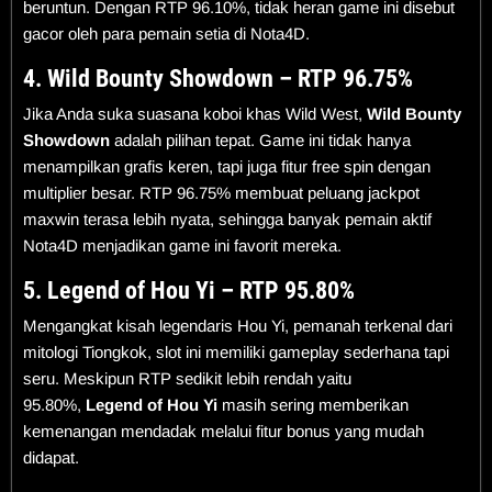
beruntun. Dengan RTP 96.10%, tidak heran game ini disebut
gacor oleh para pemain setia di Nota4D.
4. Wild Bounty Showdown – RTP 96.75%
Jika Anda suka suasana koboi khas Wild West,
Wild Bounty
Showdown
adalah pilihan tepat. Game ini tidak hanya
menampilkan grafis keren, tapi juga fitur free spin dengan
multiplier besar. RTP 96.75% membuat peluang jackpot
maxwin terasa lebih nyata, sehingga banyak pemain aktif
Nota4D menjadikan game ini favorit mereka.
5. Legend of Hou Yi – RTP 95.80%
Mengangkat kisah legendaris Hou Yi, pemanah terkenal dari
mitologi Tiongkok, slot ini memiliki gameplay sederhana tapi
seru. Meskipun RTP sedikit lebih rendah yaitu
95.80%,
Legend of Hou Yi
masih sering memberikan
kemenangan mendadak melalui fitur bonus yang mudah
didapat.