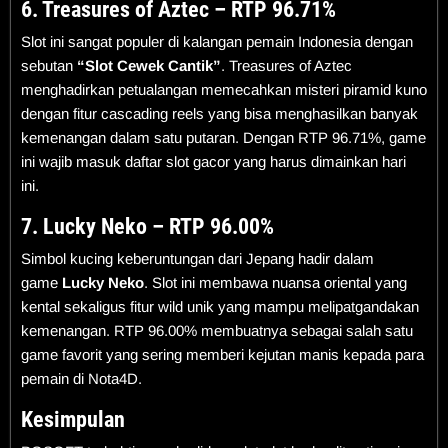
6. Treasures of Aztec – RTP 96.71%
Slot ini sangat populer di kalangan pemain Indonesia dengan
sebutan
“Slot Cewek Cantik”
. Treasures of Aztec
menghadirkan petualangan memecahkan misteri piramid kuno
dengan fitur cascading reels yang bisa menghasilkan banyak
kemenangan dalam satu putaran. Dengan RTP 96.71%, game
ini wajib masuk daftar slot gacor yang harus dimainkan hari
ini.
7. Lucky Neko – RTP 96.00%
Simbol kucing keberuntungan dari Jepang hadir dalam
game
Lucky Neko
. Slot ini membawa nuansa oriental yang
kental sekaligus fitur wild unik yang mampu melipatgandakan
kemenangan. RTP 96.00% membuatnya sebagai salah satu
game favorit yang sering memberi kejutan manis kepada para
pemain di Nota4D.
Kesimpulan