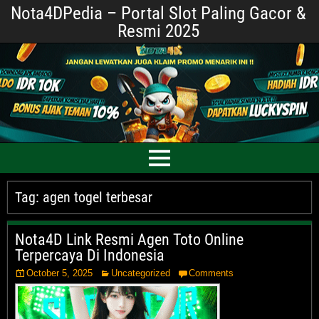
Nota4DPedia – Portal Slot Paling Gacor &
Resmi 2025
Tag:
agen togel terbesar
Nota4D Link Resmi Agen Toto Online
Terpercaya Di Indonesia
October 5, 2025
Uncategorized
Comments