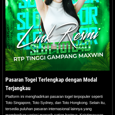
Pasaran Togel Terlengkap dengan Modal
Terjangkau
Platform ini menghadirkan pasaran togel terpopuler seperti
Toto Singapore, Toto Sydney, dan Toto Hongkong. Selain itu,
tersedia puluhan pasaran internasional lainnya yang
memberikan variasi menarik setiap harinya. Keistimewaan