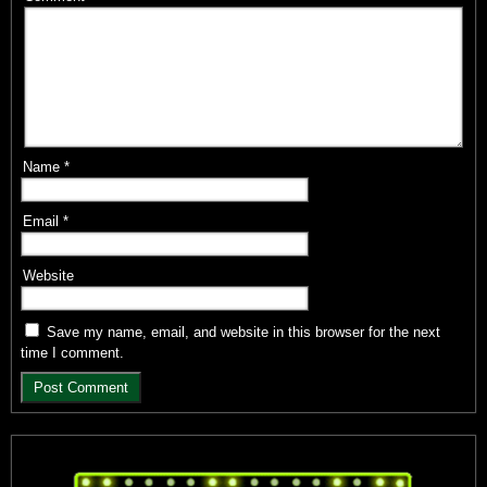
Name
*
Email
*
Website
Save my name, email, and website in this browser for the next
time I comment.