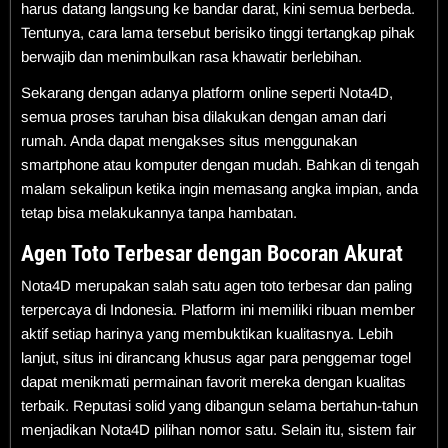
harus datang langsung ke bandar darat, kini semua berbeda.
Tentunya, cara lama tersebut berisiko tinggi tertangkap pihak
berwajib dan menimbulkan rasa khawatir berlebihan.
Sekarang dengan adanya platform online seperti Nota4D,
semua proses taruhan bisa dilakukan dengan aman dari
rumah. Anda dapat mengakses situs menggunakan
smartphone atau komputer dengan mudah. Bahkan di tengah
malam sekalipun ketika ingin memasang angka impian, anda
tetap bisa melakukannya tanpa hambatan.
Agen Toto Terbesar dengan Bocoran Akurat
Nota4D merupakan salah satu agen toto terbesar dan paling
terpercaya di Indonesia. Platform ini memiliki ribuan member
aktif setiap harinya yang membuktikan kualitasnya. Lebih
lanjut, situs ini dirancang khusus agar para penggemar togel
dapat menikmati permainan favorit mereka dengan kualitas
terbaik. Reputasi solid yang dibangun selama bertahun-tahun
menjadikan Nota4D pilihan nomor satu. Selain itu, sistem fair