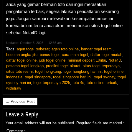
anda yang gemar bermain toto dan ingin merasakan
pengalaman terbaik, segera lakukan pendaftaran sekarang
juga. Jangan sampai melewatkan kesempatan emas ini
karena belum tentu anda akan menemukan situs togel online
sehebat Nota4D lagi.
Updated: October 5, 2025 — 12:36 am
Tags:
agen togel terbesar
,
agen toto online
,
bandar togel resmi
,
bocoran angka jitu
,
bonus togel
,
cara main togel
,
daftar togel mudah
,
daftar togel online
,
judi togel online
,
minimal deposit 10ribu
,
Nota4D
,
pasaran togel lengkap
,
prediksi togel akurat
,
situs togel terpercaya
,
situs toto resmi
,
togel hongkong
,
togel hongkong hari ini
,
togel online
indonesia
,
togel singapore
,
togel singapore hari ini
,
togel sydney
,
togel
sydney hari ini
,
togel terpercaya 2025
,
toto 4d
,
toto online terbaik
,
withdraw
← Previous Post
Leave a Reply
Your email address will not be published.
Required fields are marked
*
Comment
*