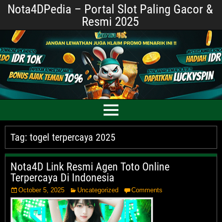
Nota4DPedia – Portal Slot Paling Gacor &
Resmi 2025
Tag:
togel terpercaya 2025
Nota4D Link Resmi Agen Toto Online
Terpercaya Di Indonesia
October 5, 2025
Uncategorized
Comments