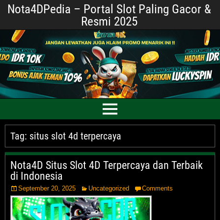
Nota4DPedia – Portal Slot Paling Gacor &
Resmi 2025
Tag:
situs slot 4d terpercaya
Nota4D Situs Slot 4D Terpercaya dan Terbaik
di Indonesia
September 20, 2025
Uncategorized
Comments