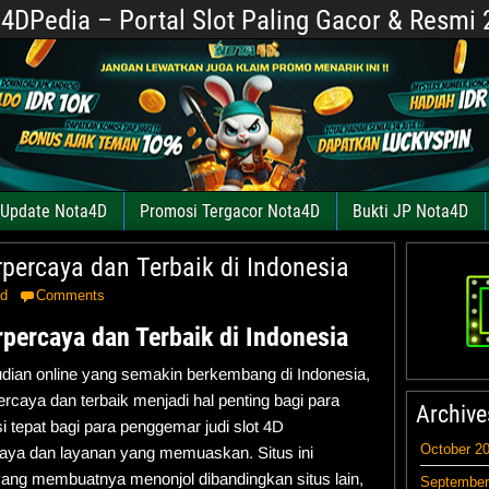
4DPedia – Portal Slot Paling Gacor & Resmi 
rUpdate Nota4D
Promosi Tergacor Nota4D
Bukti JP Nota4D
rpercaya dan Terbaik di Indonesia
ed
Comments
rpercaya dan Terbaik di Indonesia
udian online yang semakin berkembang di Indonesia,
rcaya dan terbaik menjadi hal penting bagi para
Archive
i tepat bagi para penggemar judi slot 4D
October 2
caya dan layanan yang memuaskan. Situs ini
ng membuatnya menonjol dibandingkan situs lain,
September