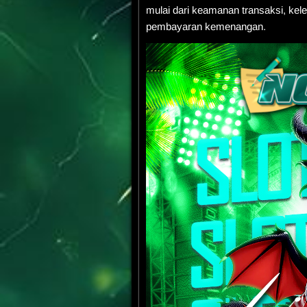
mulai dari keamanan transaksi, kel
pembayaran kemenangan.