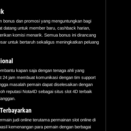
ik
am bonus dan promosi yang menguntungkan bagi
at datang untuk member baru, cashback harian,
erikan komisi menarik. Semua bonus ini dirancang
esar untuk bertaruh sekaligus meningkatkan peluang
ional
mbantu kapan saja dengan tenaga ahli yang
chat 24 jam membuat komunikasi dengan tim support
ehingga masalah pemain dapat diselesaikan dengan
h reputasi Nota4D sebagai situs slot 4D terbaik
anggan.
Terbayarkan
rmain judi online terutama permainan slot online di
 hasil kemenangan para pemain dengan berbagai