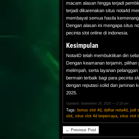
macam alasan hingga terjadi pemblok
terjadi dikarenakan situs nota4d me
membayat semua hasila kemenangan
Dengan alasan ini mengapa situs not
pecinta slot online di indonesia.
Kesimpulan
Nota4D telah membuktikan diri seba
Dengan keamanan terjamin, pilihan
melimpah, serta layanan pelangga
bermain terbaik bagi para pecinta sl
dengan reputasi solid dan jaminan 
2025.
Updated: September 20, 2025 — 2:18 am
Tags:
bonus slot 4d
,
daftar nota4d
,
judi 
slot
,
situs slot 4d terpercaya
,
situs slot 
← Previous Post