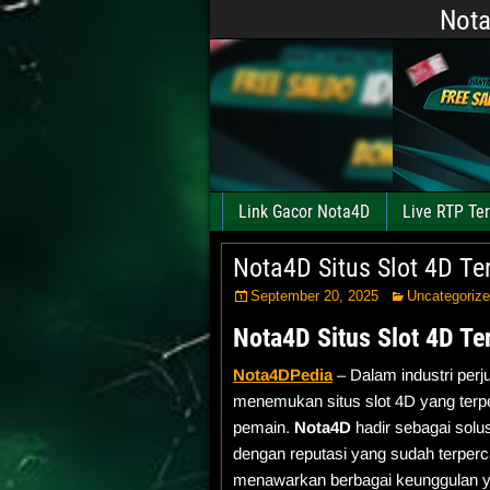
Nota
Link Gacor Nota4D
Live RTP Te
Nota4D Situs Slot 4D Te
September 20, 2025
Uncategoriz
Nota4D Situs Slot 4D Te
Nota4DPedia
– Dalam industri perj
menemukan situs slot 4D yang terpe
pemain.
Nota4D
hadir sebagai solus
dengan reputasi yang sudah terper
menawarkan berbagai keunggulan ya