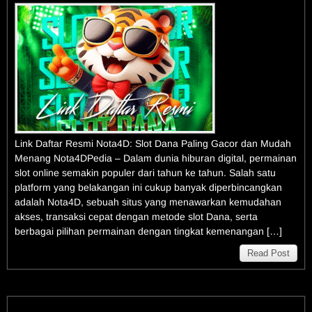
Link Daftar Resmi Nota4D: Slot Dana Paling Gacor dan Mudah
Menang Nota4DPedia – Dalam dunia hiburan digital, permainan
slot online semakin populer dari tahun ke tahun. Salah satu
platform yang belakangan ini cukup banyak diperbincangkan
adalah Nota4D, sebuah situs yang menawarkan kemudahan
akses, transaksi cepat dengan metode slot Dana, serta
berbagai pilihan permainan dengan tingkat kemenangan […]
Read Post