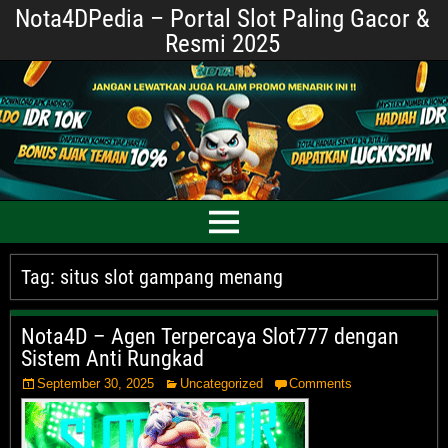
Nota4DPedia – Portal Slot Paling Gacor &
Resmi 2025
Tag:
situs slot gampang menang
Nota4D – Agen Terpercaya Slot777 dengan
Sistem Anti Rungkad
September 30, 2025
Uncategorized
Comments