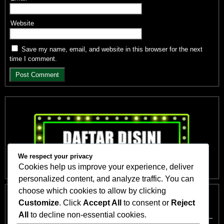
Website
Save my name, email, and website in this browser for the next
time I comment.
We respect your privacy
Cookies help us improve your experience, deliver
personalized content, and analyze traffic. You can
choose which cookies to allow by clicking
Archives
Customize
. Click
Accept All
to consent or
Reject
October 2025
All
to decline non-essential cookies.