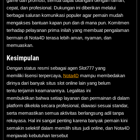
game dan promosi, semua dapat ditangani dengan ramah,
cepat, dan profesional. Dukungan ini diberikan melalui
berbagai saluran komunikasi populer agar pemain mudah
mengakses bantuan kapan pun dan di mana pun. Komitmen
terhadap pelayanan prima inilah yang membuat pengalaman
bermain di Nota4D terasa lebih aman, nyaman, dan
memuaskan.
Kesimpulan
Dengan status resmi sebagai agen Slot777 yang
memiliki lisensi terpercaya,
Nota4D
mampu membedakan
dirinya dari banyak situs slot online lain yang belum
tentu terjamin keamanannya. Legalitas ini
membuktikan bahwa setiap layanan dan permainan di dalam
platform dikelola secara profesional, diawasi sesuai standar,
serta memastikan semua aktivitas berlangsung adil tanpa
rekayasa. Hal ini sangat penting karena banyak pemain kini
semakin selektif dalam memilih situs judi online, dan Nota4D
menjawab kebutuhan tersebut