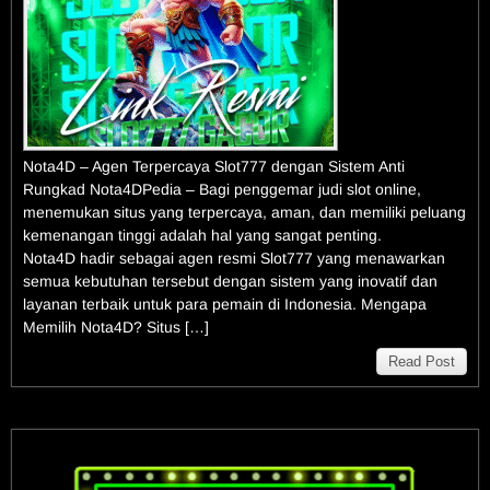
Nota4D – Agen Terpercaya Slot777 dengan Sistem Anti
Rungkad Nota4DPedia – Bagi penggemar judi slot online,
menemukan situs yang terpercaya, aman, dan memiliki peluang
kemenangan tinggi adalah hal yang sangat penting.
Nota4D hadir sebagai agen resmi Slot777 yang menawarkan
semua kebutuhan tersebut dengan sistem yang inovatif dan
layanan terbaik untuk para pemain di Indonesia. Mengapa
Memilih Nota4D? Situs […]
Read Post