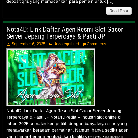
deposit qris yang memudahkan para pemain untuk […]
Read Post
Nota4D: Link Daftar Agen Resmi Slot Gacor
Server Jepang Terpercaya & Pasti JP
September 6, 2025
Uncategorized
Comments
Nota4D: Link Daftar Agen Resmi Slot Gacor Server Jepang
Terpercaya & Pasti JP Nota4DPedia – Industri slot online di
tahun 2025 semakin kompetitif, dengan banyaknya situs yang
menawarkan beragam permainan. Namun, hanya sedikit agen
yang benar-benar menghadirkan kualitas server, keamanan,