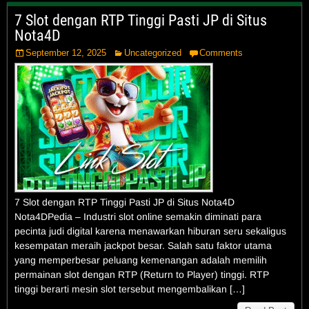
7 Slot dengan RTP Tinggi Pasti JP di Situs
Nota4D
September 12, 2025
Uncategorized
Comments
7 Slot dengan RTP Tinggi Pasti JP di Situs Nota4D
Nota4DPedia – Industri slot online semakin diminati para
pecinta judi digital karena menawarkan hiburan seru sekaligus
kesempatan meraih jackpot besar. Salah satu faktor utama
yang memperbesar peluang kemenangan adalah memilih
permainan slot dengan RTP (Return to Player) tinggi. RTP
tinggi berarti mesin slot tersebut mengembalikan […]