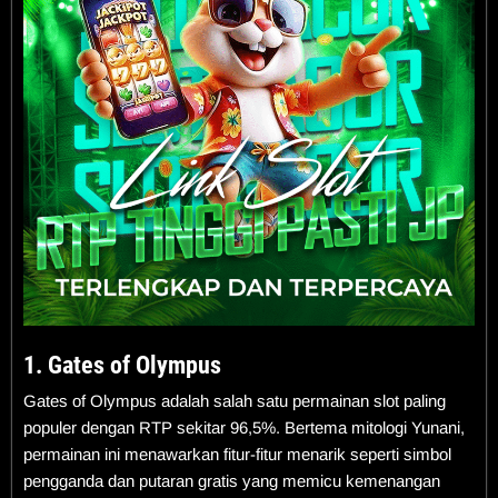
1. Gates of Olympus
Gates of Olympus adalah salah satu permainan slot paling
populer dengan RTP sekitar 96,5%. Bertema mitologi Yunani,
permainan ini menawarkan fitur-fitur menarik seperti simbol
pengganda dan putaran gratis yang memicu kemenangan