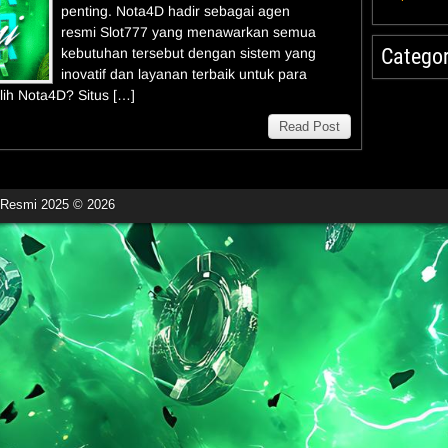
penting. Nota4D hadir sebagai agen
resmi Slot777 yang menawarkan semua
Categor
kebutuhan tersebut dengan sistem yang
inovatif dan layanan terbaik untuk para
ih Nota4D? Situs […]
Read Post
& Resmi 2025 © 2026