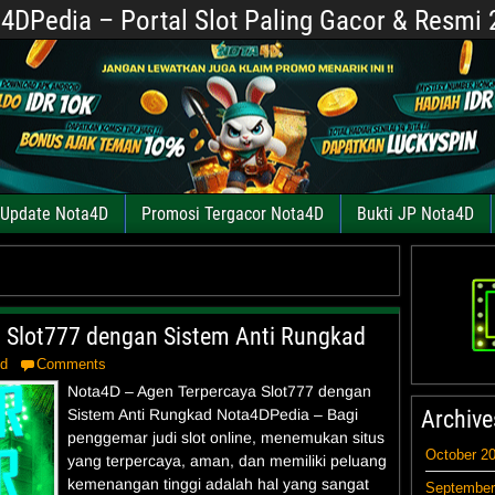
4DPedia – Portal Slot Paling Gacor & Resmi 
rUpdate Nota4D
Promosi Tergacor Nota4D
Bukti JP Nota4D
 Slot777 dengan Sistem Anti Rungkad
ed
Comments
Nota4D – Agen Terpercaya Slot777 dengan
Sistem Anti Rungkad Nota4DPedia – Bagi
Archive
penggemar judi slot online, menemukan situs
October 2
yang terpercaya, aman, dan memiliki peluang
kemenangan tinggi adalah hal yang sangat
September