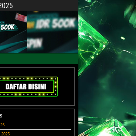
2025
s
025
 2025