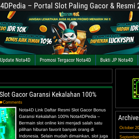
4DPedia – Portal Slot Paling Gacor & Resmi 
rUpdate Nota4D
Promosi Tergacor Nota4D
Bukti JP Nota4D
 Slot Gacor Garansi Kekalahan 100%
Comments
Nota4D Link Daftar Resmi Slot Gacor Bonus
Garansi Kekalahan 100% Nota4DPedia –
Archive
Bermain slot online kini menjadi salah satu
October 2
pilihan hiburan favorit banyak orang di
Indonesia. Selain mudah dimainkan, slot juga
September